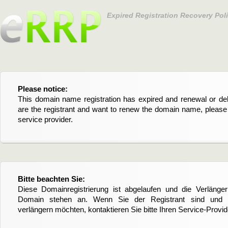
Expired Registration Recovery Pol
Please notice:
This domain name registration has expired and renewal or dele
are the registrant and want to renew the domain name, please 
service provider.
Bitte beachten Sie:
Diese Domainregistrierung ist abgelaufen und die Verläng
Domain stehen an. Wenn Sie der Registrant sind und di
verlängern möchten, kontaktieren Sie bitte Ihren Service-Provid